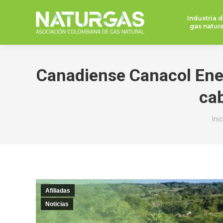
Industria d
gas natura
Canadiense Canacol Ener
cab
Est
Inic
Afiliadas
Noticias