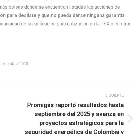
emás bolsas donde se encuentran listadas las acciones de
ón para desliste y que no pueda darse ninguna garantía
ontinuidad de la calificación para cotización en la TSX o en otras
noviembre, 2025
SIGUIENTE
Promigás reportó resultados hasta
septiembre del 2025 y avanza en
Publicación
proyectos estratégicos para la
siguiente:
seguridad energética de Colombia y