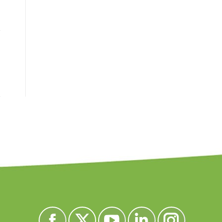
e
Encuéntranos en: