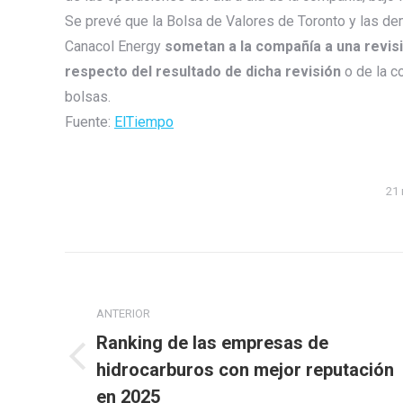
Se prevé que la Bolsa de Valores de Toronto y las d
Canacol Energy
sometan a la compañía a una revisi
respecto del resultado de dicha revisión
o de la c
bolsas.
Fuente:
ElTiempo
21 
Navegación
entre
ANTERIOR
publicaciones
Ranking de las empresas de
Publicación
hidrocarburos con mejor reputación
anterior:
en 2025