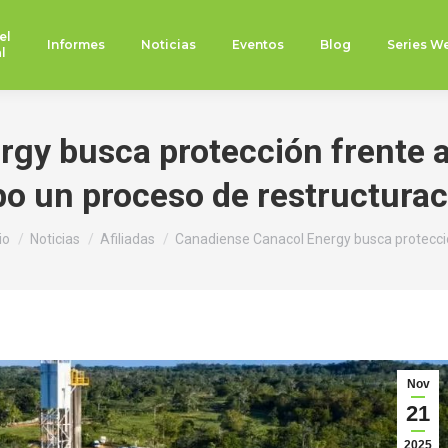
el
Informes
Noticias
Eventos
Blog
Series W
l
gy busca protección frente a 
o un proceso de restructurac
ás aquí:
io
Noticias
Afiliadas
Canadiense Canacol Energy busca protecc
Nov
21
2025