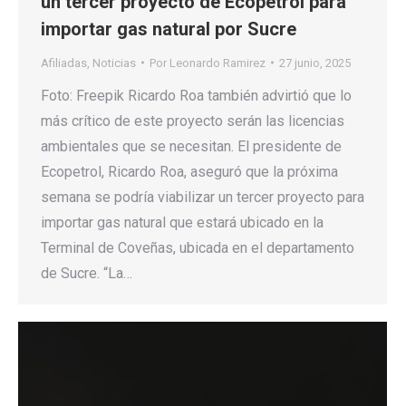
un tercer proyecto de Ecopetrol para
importar gas natural por Sucre
Afiliadas
,
Noticias
Por
Leonardo Ramirez
27 junio, 2025
Foto: Freepik Ricardo Roa también advirtió que lo
más crítico de este proyecto serán las licencias
ambientales que se necesitan. El presidente de
Ecopetrol, Ricardo Roa, aseguró que la próxima
semana se podría viabilizar un tercer proyecto para
importar gas natural que estará ubicado en la
Terminal de Coveñas, ubicada en el departamento
de Sucre. “La…