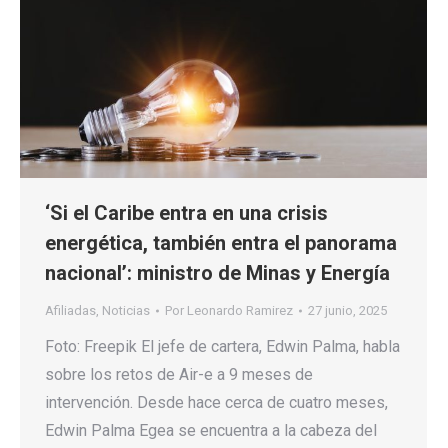
‘Si el Caribe entra en una crisis
energética, también entra el panorama
nacional’: ministro de Minas y Energía
Afiliadas
,
Noticias
Por
Leonardo Ramirez
27 junio, 2025
Foto: Freepik El jefe de cartera, Edwin Palma, habla
sobre los retos de Air-e a 9 meses de
intervención. Desde hace cerca de cuatro meses,
Edwin Palma Egea se encuentra a la cabeza del