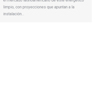
el mercado latinoamericano de este energético
limpio, con proyecciones que apuntan a la
instalación…