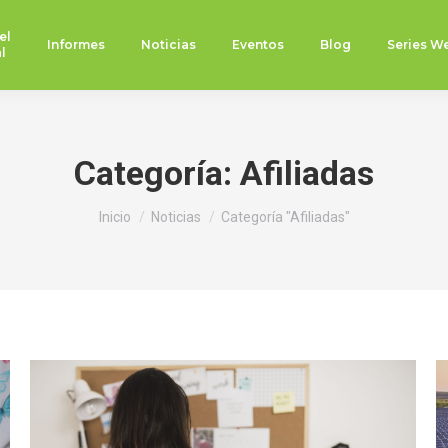
el
Informes
Noticias
Eventos
Blog
Series W
l
Categoría:
Afiliadas
Estás aquí:
Inicio
Noticias
Categoría "Afiliadas"