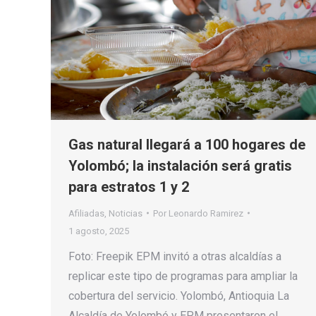
Gas natural llegará a 100 hogares de
Yolombó; la instalación será gratis
para estratos 1 y 2
Afiliadas
,
Noticias
Por
Leonardo Ramirez
1 agosto, 2025
Foto: Freepik EPM invitó a otras alcaldías a
replicar este tipo de programas para ampliar la
cobertura del servicio. Yolombó, Antioquia La
Alcaldía de Yolombó y EPM presentaron el