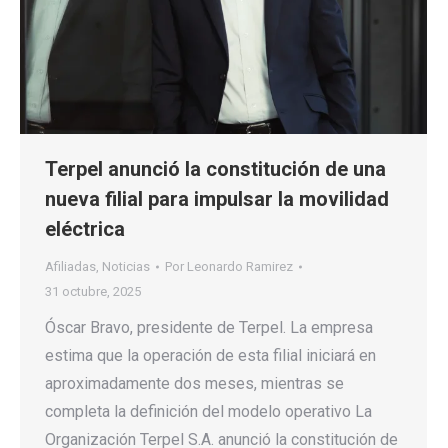
Terpel anunció la constitución de una
nueva filial para impulsar la movilidad
eléctrica
Afiliadas
,
Noticias
Por
Leonardo Ramirez
31 octubre, 2025
Óscar Bravo, presidente de Terpel. La empresa
estima que la operación de esta filial iniciará en
aproximadamente dos meses, mientras se
completa la definición del modelo operativo La
Organización Terpel S.A. anunció la constitución de