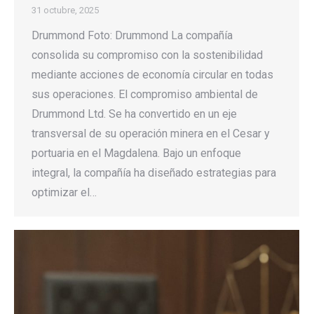
31 octubre, 2025
Drummond Foto: Drummond La compañía
consolida su compromiso con la sostenibilidad
mediante acciones de economía circular en todas
sus operaciones. El compromiso ambiental de
Drummond Ltd. Se ha convertido en un eje
transversal de su operación minera en el Cesar y
portuaria en el Magdalena. Bajo un enfoque
integral, la compañía ha diseñado estrategias para
optimizar el…