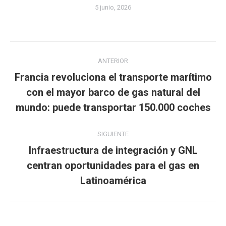
5 junio, 2026
Navegación
ANTERIOR
entre
Francia revoluciona el transporte marítimo
publicaciones
Publicación
con el mayor barco de gas natural del
anterior:
mundo: puede transportar 150.000 coches
SIGUIENTE
Infraestructura de integración y GNL
Publicación
centran oportunidades para el gas en
siguiente:
Latinoamérica