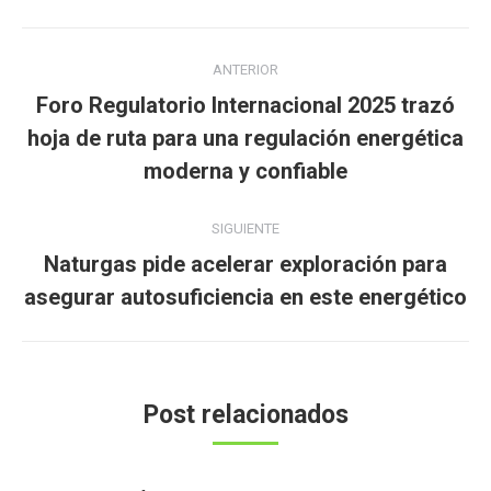
Navegación
ANTERIOR
entre
Foro Regulatorio Internacional 2025 trazó
publicaciones
Publicación
hoja de ruta para una regulación energética
anterior:
moderna y confiable
SIGUIENTE
Naturgas pide acelerar exploración para
Publicación
asegurar autosuficiencia en este energético
siguiente:
Post relacionados