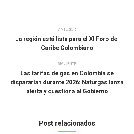
Navegación
ANTERIOR
entre
La región está lista para el XI Foro del
Publicación
publicaciones
Caribe Colombiano
anterior:
SIGUIENTE
Las tarifas de gas en Colombia se
Publicación
dispararían durante 2026: Naturgas lanza
siguiente:
alerta y cuestiona al Gobierno
Post relacionados