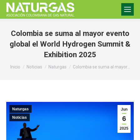
Colombia se suma al mayor evento
global el World Hydrogen Summit &
Exhibition 2025
Estás aquí:
Inicio
Noticias
Naturgas
Colombia se suma al mayor…
Naturgas
Jun
6
Noticias
2025