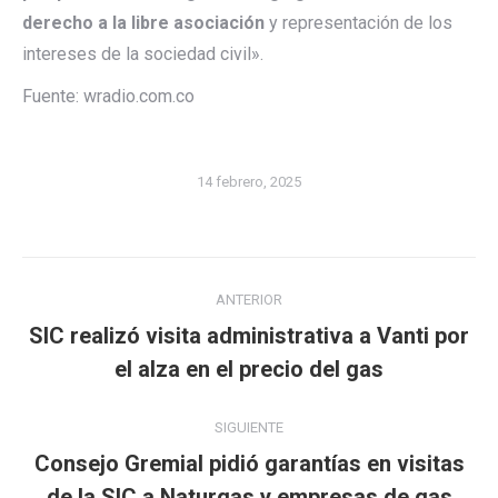
derecho a la libre asociación
y representación de los
intereses de la sociedad civil».
Fuente: wradio.com.co
14 febrero, 2025
Navegación
ANTERIOR
entre
SIC realizó visita administrativa a Vanti por
Publicación
publicaciones
el alza en el precio del gas
anterior:
SIGUIENTE
Consejo Gremial pidió garantías en visitas
Publicación
de la SIC a Naturgas y empresas de gas