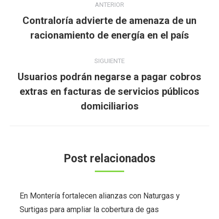
ANTERIOR
entre
Contraloría advierte de amenaza de un
Publicación
publicaciones
racionamiento de energía en el país
anterior:
SIGUIENTE
Usuarios podrán negarse a pagar cobros
Publicación
extras en facturas de servicios públicos
siguiente:
domiciliarios
Post relacionados
En Montería fortalecen alianzas con Naturgas y
Surtigas para ampliar la cobertura de gas