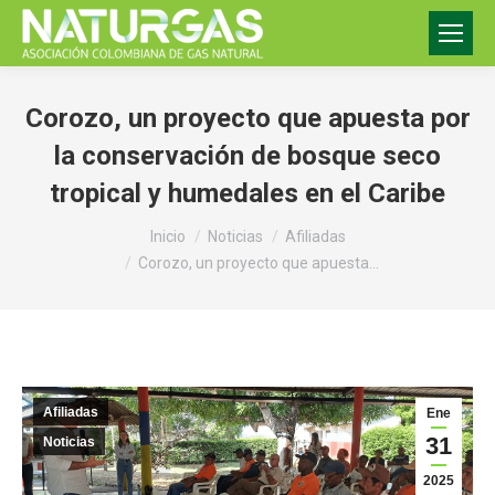
Corozo, un proyecto que apuesta por
la conservación de bosque seco
tropical y humedales en el Caribe
Estás aquí:
Inicio
Noticias
Afiliadas
Corozo, un proyecto que apuesta…
Afiliadas
Ene
31
Noticias
2025