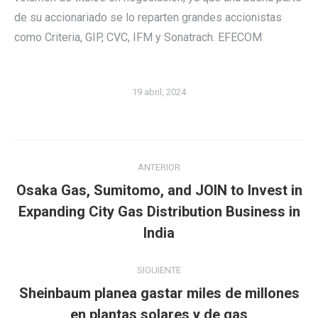
de su accionariado se lo reparten grandes accionistas
como Criteria, GIP, CVC, IFM y Sonatrach. EFECOM
19 abril, 2024
Navegación
ANTERIOR
entre
Osaka Gas, Sumitomo, and JOIN to Invest in
publicaciones
Publicación
Expanding City Gas Distribution Business in
anterior:
India
SIGUIENTE
Sheinbaum planea gastar miles de millones
Publicación
en plantas solares y de gas