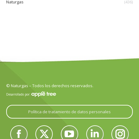
Naturgas
(436)
© Naturgas – Todos los derechos reservados.
Desarrollado por:
Política de tratamiento de datos personales
Encuéntranos en:
Facebook
Twitter
YouTube
Linkedin
Instagram