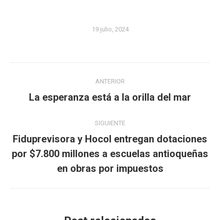
19 julio, 2024
Navegación
ANTERIOR
entre
Publicación
La esperanza está a la orilla del mar
publicaciones
anterior:
SIGUIENTE
Fiduprevisora y Hocol entregan dotaciones
Publicación
por $7.800 millones a escuelas antioqueñas
siguiente:
en obras por impuestos