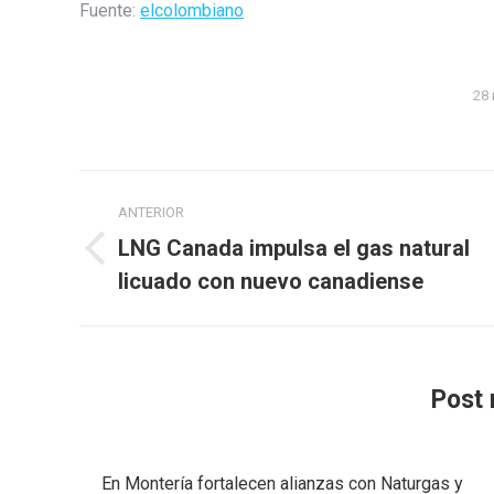
Fuente:
elcolombiano
28 
Navegación
ANTERIOR
entre
LNG Canada impulsa el gas natural
Publicación
publicaciones
licuado con nuevo canadiense
anterior:
Post 
En Montería fortalecen alianzas con Naturgas y