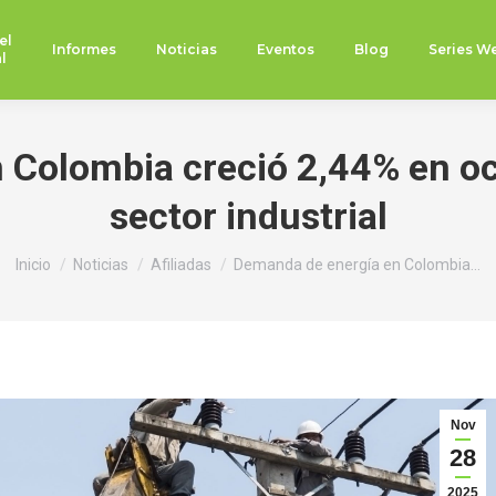
el
Informes
Noticias
Eventos
Blog
Series W
l
Colombia creció 2,44% en oc
sector industrial
Estás aquí:
Inicio
Noticias
Afiliadas
Demanda de energía en Colombia…
Nov
28
2025