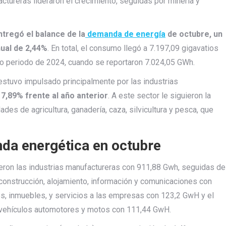
tureras lideraron el crecimiento, seguidas por minería y
ntregó el balance de la
demanda de energía
de octubre, un
nual de 2,44%
. En total, el consumo llegó a 7.197,09 gigavatios
o periodo de 2024, cuando se reportaron 7.024,05 GWh.
estuvo impulsado principalmente por las industrias
7,89% frente al año anterior
. A este sector le siguieron la
des de agricultura, ganadería, caza, silvicultura y pesca, que
da energética en octubre
eron las industrias manufactureras con 911,88 Gwh, seguidas de
 construcción, alojamiento, información y comunicaciones con
s, inmuebles, y servicios a las empresas con 123,2 GwH y el
e vehículos automotores y motos con 111,44 GwH.