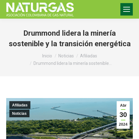
Drummond lidera la minería
sostenible y la transición energética
Estás aquí:
Inicio
Noticias
Afiliadas
Drummond lidera la minería sostenible…
Afiliadas
Abr
30
Noticias
2024