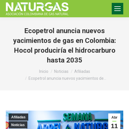
Ecopetrol anuncia nuevos
yacimientos de gas en Colombia:
Hocol produciría el hidrocarburo
hasta 2035
Estás aquí:
Inicio
Noticias
Afiliadas
Ecopetrol anuncia nuevos yacimientos de…
Afiliadas
Abr
11
Noticias