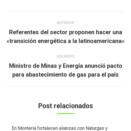
Navegación
ANTERIOR
entre
Referentes del sector proponen hacer una
Publicación
publicaciones
«transición energética a la latinoamericana»
anterior:
SIGUIENTE
Ministro de Minas y Energía anunció pacto
Publicación
para abastecimiento de gas para el país
siguiente:
Post relacionados
En Montería fortalecen alianzas con Naturgas y