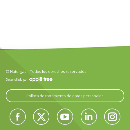
© Naturgas – Todos los derechos reservados.
Desarrollado por:
Política de tratamiento de datos personales
Encuéntranos en:
Facebook
Twitter
YouTube
Linkedin
Instagram
page
page
page
page
page