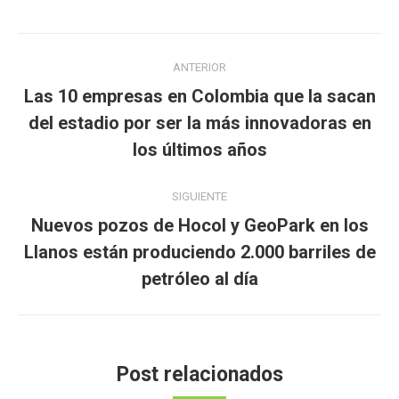
Navegación
ANTERIOR
entre
Las 10 empresas en Colombia que la sacan
publicaciones
Publicación
del estadio por ser la más innovadoras en
anterior:
los últimos años
SIGUIENTE
Nuevos pozos de Hocol y GeoPark en los
Publicación
Llanos están produciendo 2.000 barriles de
siguiente:
petróleo al día
Post relacionados