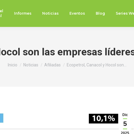
el
Informes
Noticias
Eventos
Blog
Series W
l
Hocol son las empresas lídere
Estás aquí:
Inicio
Noticias
Afiliadas
Ecopetrol, Canacol y Hocol son…
Dic
5
2025