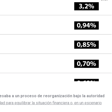
saba a un proceso de reorganización bajo la autoridad
ad para equilibrar la situación financiera o, en un escenario