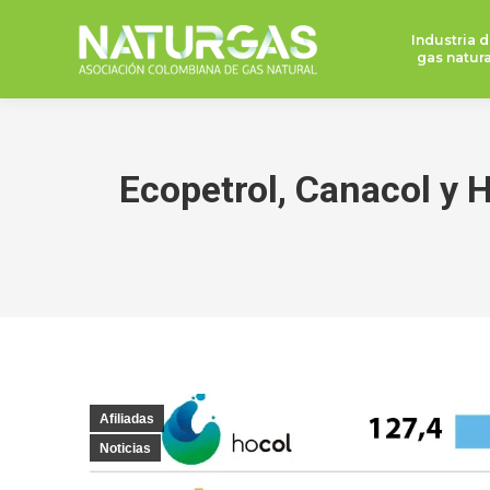
Industria d
gas natura
Ecopetrol, Canacol y 
Afiliadas
Noticias