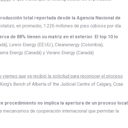
producción total reportada desde la Agencia Nacional de
otalizó, en promedio, 1.226 millones de pies cúbicos por día.
ca de 88% tienen su matriz en el exterior. El top 10 lo
adá), Lewis Energy (EE.UU.), Cleanenergy (Colombia),
Tierra Energy (Canadá) y Verano Energy (Canadá).
viernes que ya recibió la solicitud para reconocer el proceso
 King’s Bench of Alberta of the Judicial Centre of Calgary, Ccaa
este procedimiento no implica la apertura de un proceso local
de mecanismos de cooperación internacional que permitan la