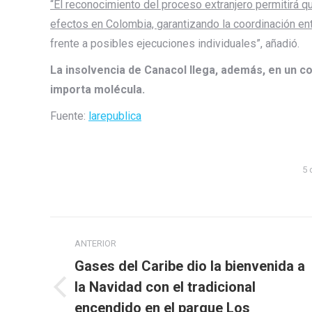
“El reconocimiento del proceso extranjero permitirá q
efectos en Colombia, garantizando la coordinación ent
frente a posibles ejecuciones individuales”, añadió.
La insolvencia de Canacol llega, además, en un co
importa molécula.
Fuente:
larepublica
5 
Navegación
ANTERIOR
entre
Gases del Caribe dio la bienvenida a
publicaciones
la Navidad con el tradicional
Publicación
encendido en el parque Los