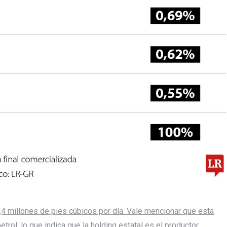
,4 millones de pies cúbicos por día. Vale mencionar que esta
etrol,
lo que indica que la holding estatal es el productor