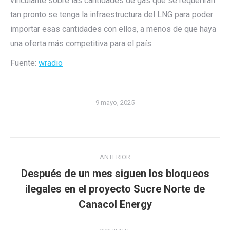
vinculante sobre las cantidades de gas que se requerirán
tan pronto se tenga la infraestructura del LNG para poder
importar esas cantidades con ellos, a menos de que haya
una oferta más competitiva para el país.
Fuente:
wradio
9 mayo, 2025
Navegación
ANTERIOR
entre
Después de un mes siguen los bloqueos
publicaciones
Publicación
ilegales en el proyecto Sucre Norte de
anterior:
Canacol Energy