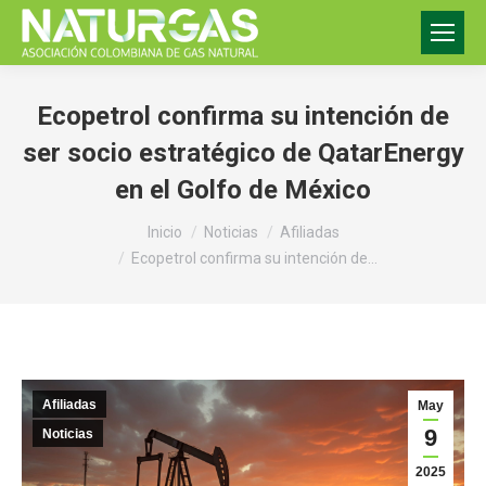
Ecopetrol confirma su intención de
ser socio estratégico de QatarEnergy
en el Golfo de México
Estás aquí:
Inicio
Noticias
Afiliadas
Ecopetrol confirma su intención de…
Afiliadas
May
9
Noticias
2025