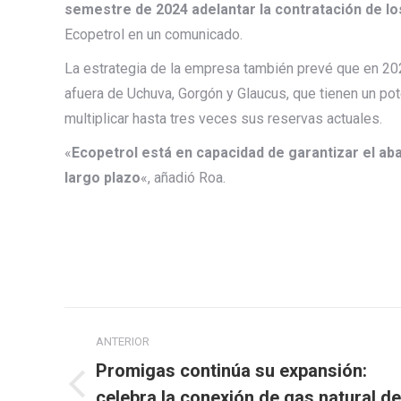
semestre de 2024 adelantar la contratación de lo
Ecopetrol en un comunicado.
La estrategia de la empresa también prevé que en 20
afuera de Uchuva, Gorgón y Glaucus, que tienen un pote
multiplicar hasta tres veces sus reservas actuales.
«
Ecopetrol está en capacidad de garantizar el aba
largo plazo
«, añadió Roa.
Navegación
ANTERIOR
entre
Promigas continúa su expansión:
publicaciones
Publicación
celebra la conexión de gas natural de