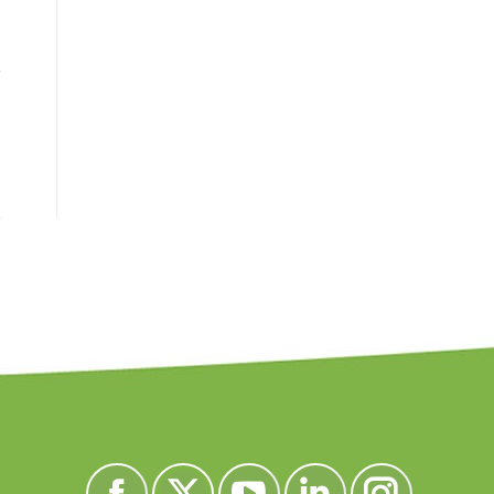
e
Encuéntranos en: