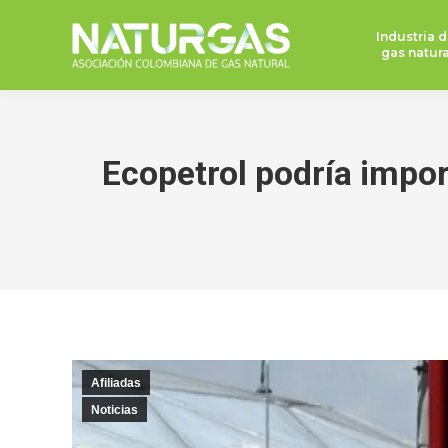
Industria d
gas natura
Ecopetrol podría impor
Afiliadas
Noticias