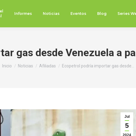
el
Informes
Noticias
Eventos
Blog
Series W
l
tar gas desde Venezuela a pa
Estás aquí:
Inicio
Noticias
Afiliadas
Ecopetrol podría importar gas desde…
Jul
5
2024