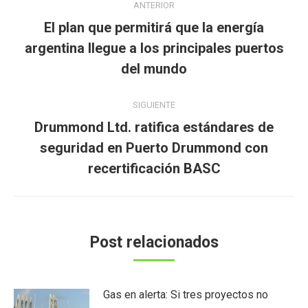
ANTERIOR
entre
El plan que permitirá que la energía
publicaciones
Publicación
argentina llegue a los principales puertos
anterior:
del mundo
SIGUIENTE
Drummond Ltd. ratifica estándares de
Publicación
seguridad en Puerto Drummond con
siguiente:
recertificación BASC
Post relacionados
Gas en alerta: Si tres proyectos no