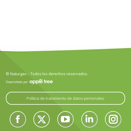
© Naturgas – Todos los derechos reservados.
Desarrollado por:
Política de tratamiento de datos personales
Encuéntranos en:
Facebook
Twitter
YouTube
Linkedin
Instagram
page
page
page
page
page