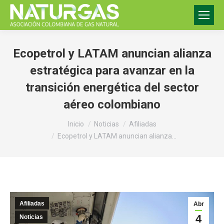
Ecopetrol y LATAM anuncian alianza
estratégica para avanzar en la
transición energética del sector
aéreo colombiano
Estás aquí:
Inicio
Noticias
Afiliadas
Ecopetrol y LATAM anuncian alianza…
Afiliadas
Abr
4
Noticias