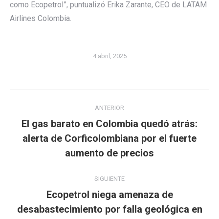
como Ecopetrol”, puntualizó Erika Zarante, CEO de LATAM
Airlines Colombia.
4 abril, 2025
Navegación
ANTERIOR
entre
El gas barato en Colombia quedó atrás:
publicaciones
Publicación
alerta de Corficolombiana por el fuerte
anterior:
aumento de precios
SIGUIENTE
Ecopetrol niega amenaza de
desabastecimiento por falla geológica en
Publicación