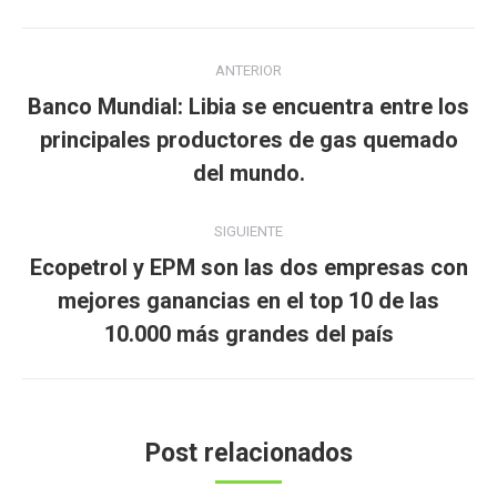
Navegación
ANTERIOR
entre
Banco Mundial: Libia se encuentra entre los
publicaciones
Publicación
principales productores de gas quemado
anterior:
del mundo.
SIGUIENTE
Ecopetrol y EPM son las dos empresas con
Publicación
mejores ganancias en el top 10 de las
siguiente:
10.000 más grandes del país
Post relacionados