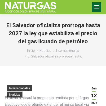
El Salvador oficializa prorroga hasta
2027 la ley que estabiliza el precio
del gas licuado de petróleo
Estás aquí:
Inicio
Noticias
Internacionales
El Salvador oficializa prorroga hasta…
Internacionales
Jun
12
Noticias
El pleno revisará la propuesta remitida por el órgano
2026
Ejecutivo, que pretende extender el marco legal vigente y