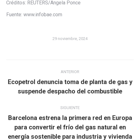
Créditos: REUTERS/Angela Ponce
Fuente: www.infobae.com
29 noviembre, 2024
Navegación
ANTERIOR
entre
Ecopetrol denuncia toma de planta de gas y
Publicación
publicaciones
suspende despacho del combustible
anterior:
SIGUIENTE
Barcelona estrena la primera red en Europa
Publicación
para convertir el frío del gas natural en
siguiente:
energía sostenible para industria y vivienda