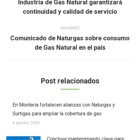
Industria de Gas Natural garantizará
Publicación
publicaciones
continuidad y calidad de servicio
anterior:
SIGUIENTE
Comunicado de Naturgas sobre consumo
Publicación
de Gas Natural en el país
siguiente:
Post relacionados
En Montería fortalecen alianzas con Naturgas y
Surtigas para ampliar la cobertura de gas
6 agosto, 2026
Concluye mantenimiento clave para