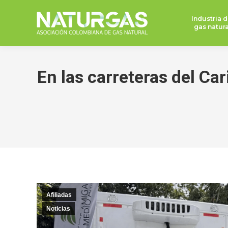
Industria d
gas natura
En las carreteras del Ca
Afiliadas
Noticias