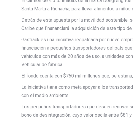
El camión de 4,5 toneladas de la marca Dongfeng fue 
Santa Marta a Riohacha, para llevar alimentos a niños d
Detrás de esta apuesta por la movilidad sostenible, s
Caribe que finananciará la adquisición de este tipo de
Gastrack es una iniciativa respaldada por nueve empres
financiación a pequeños transportadores del país que n
vehículos con más de 20 años de uso, a unidades co
Vehicular de fábrica.
El fondo cuenta con $760 mil millones que, se estima,
La iniciativa tiene como meta apoyar a los transporta
con el medio ambiente.
Los pequeños transportadores que deseen renovar su 
bono de desintegración, cuyo valor oscila entre $81 y