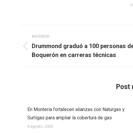
1
Navegación
ANTERIOR
entre
Drummond graduó a 100 personas d
Publicación
publicaciones
Boquerón en carreras técnicas
anterior:
Post 
En Montería fortalecen alianzas con Naturgas y
Surtigas para ampliar la cobertura de gas
6 agosto, 2026