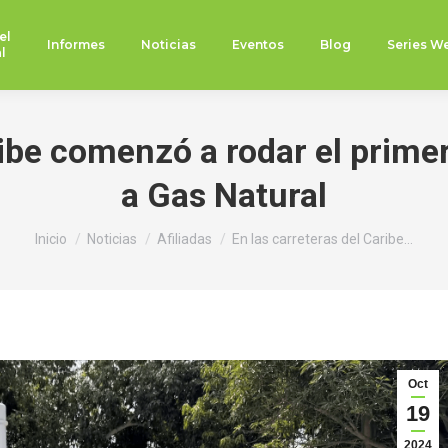
el
Informes
Noticias
Eventos
Blog
Series W
l
ribe comenzó a rodar el prim
a Gas Natural
Estás aquí:
Inicio
Noticias
Afiliadas
En las carreteras del Caribe…
Oct
19
2024