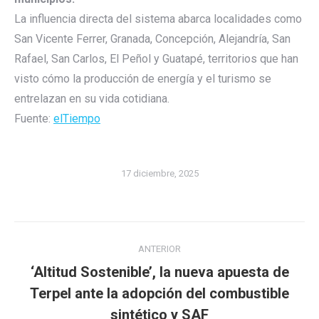
La influencia directa del sistema abarca localidades como
San Vicente Ferrer, Granada, Concepción, Alejandría, San
Rafael, San Carlos, El Peñol y Guatapé, territorios que han
visto cómo la producción de energía y el turismo se
entrelazan en su vida cotidiana.
Fuente:
elTiempo
17 diciembre, 2025
Navegación
ANTERIOR
entre
‘Altitud Sostenible’, la nueva apuesta de
publicaciones
Publicación
Terpel ante la adopción del combustible
anterior:
sintético y SAF