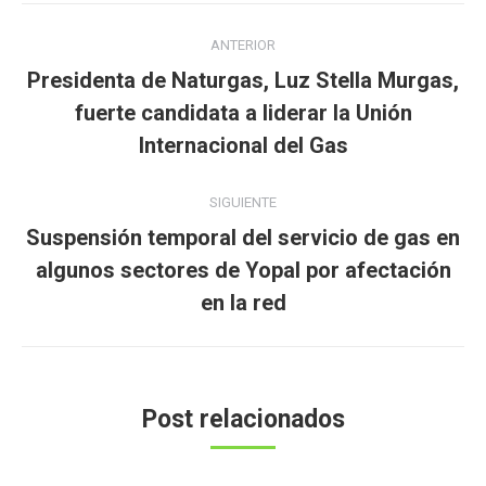
Navegación
ANTERIOR
entre
Presidenta de Naturgas, Luz Stella Murgas,
publicaciones
Publicación
fuerte candidata a liderar la Unión
anterior:
Internacional del Gas
SIGUIENTE
Suspensión temporal del servicio de gas en
Publicación
algunos sectores de Yopal por afectación
siguiente:
en la red
Post relacionados