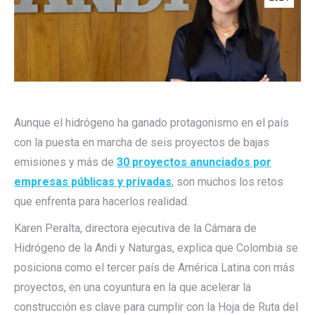
Aunque el hidrógeno ha ganado protagonismo en el país
con la puesta en marcha de seis proyectos de bajas
emisiones y más de
30 proyectos anunciados por
empresas públicas y privadas
, son muchos los retos
que enfrenta para hacerlos realidad.
Karen Peralta, directora ejecutiva de la Cámara de
Hidrógeno de la Andi y Naturgas, explica que Colombia se
posiciona como el tercer país de América Latina con más
proyectos, en una coyuntura en la que acelerar la
construcción es clave para cumplir con la Hoja de Ruta del