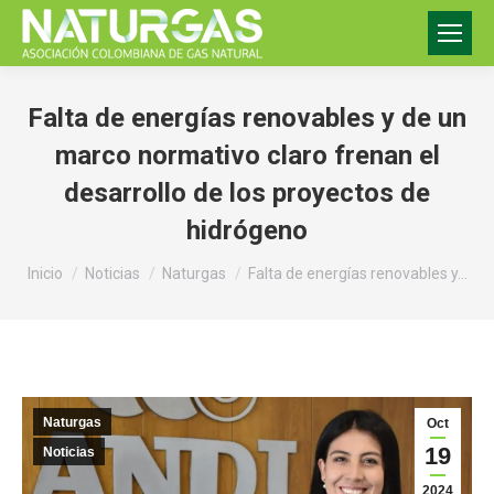
Falta de energías renovables y de un
marco normativo claro frenan el
desarrollo de los proyectos de
hidrógeno
Estás aquí:
Inicio
Noticias
Naturgas
Falta de energías renovables y…
Naturgas
Oct
19
Noticias
2024