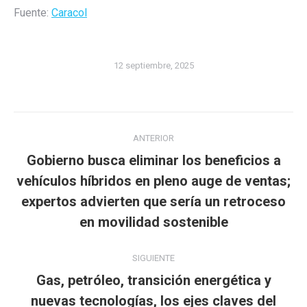
Fuente:
Caracol
12 septiembre, 2025
Navegación
ANTERIOR
entre
Gobierno busca eliminar los beneficios a
publicaciones
vehículos híbridos en pleno auge de ventas;
Publicación
expertos advierten que sería un retroceso
anterior:
en movilidad sostenible
SIGUIENTE
Gas, petróleo, transición energética y
nuevas tecnologías, los ejes claves del