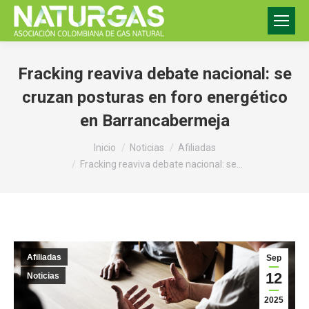
Fracking reaviva debate nacional: se
cruzan posturas en foro energético
en Barrancabermeja
Estás aquí:
Inicio
Noticias
Afiliadas
Fracking reaviva debate nacional: se…
Afiliadas
Sep
12
Noticias
2025