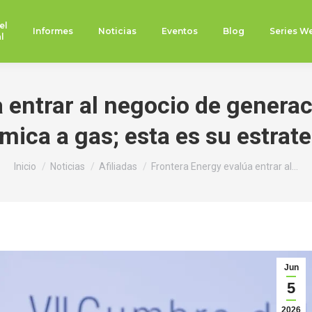
el
Informes
Noticias
Eventos
Blog
Series W
l
 entrar al negocio de genera
mica a gas; esta es su estrat
Estás aquí:
Inicio
Noticias
Afiliadas
Frontera Energy evalúa entrar al…
Jun
5
2026