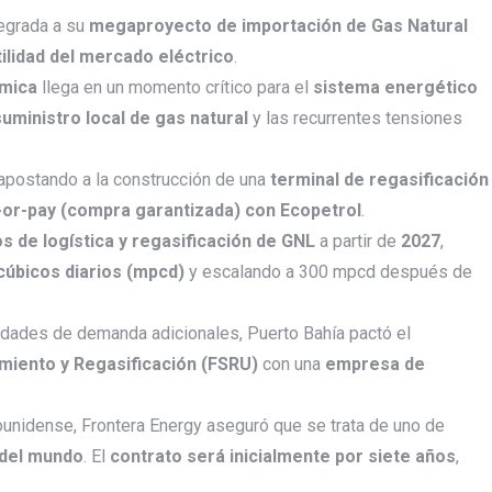
tegrada a su
megaproyecto de importación de Gas Natural
tilidad del mercado eléctrico
.
rmica
llega en un momento crítico para el
sistema energético
suministro local de gas natural
y las recurrentes tensiones
 apostando a la construcción de una
terminal de regasificación
or-pay (compra garantizada) con Ecopetrol
.
os de logística y regasificación de GNL
a partir de
2027
,
cúbicos diarios (mpcd)
y escalando a 300 mpcd después de
sidades de demanda adicionales, Puerto Bahía pactó el
miento y Regasificación (FSRU)
con una
empresa de
unidense, Frontera Energy aseguró que se trata de uno de
del mundo
. El
contrato será inicialmente por siete años
,