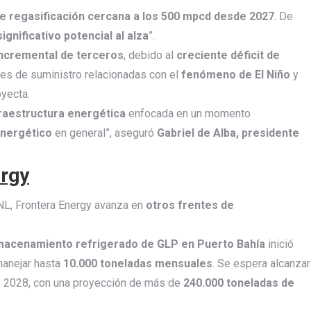
e regasificación cercana a los 500 mpcd desde 2027
. De
significativo potencial al alza
”.
ncremental de terceros
, debido al
creciente déficit de
nes de suministro relacionadas con el
fenómeno de El Niño
y
yecta.
raestructura energética
enfocada en un momento
energético
en general”, aseguró
Gabriel de Alba, presidente
ergy
GNL, Frontera Energy avanza en
otros frentes de
lmacenamiento refrigerado de GLP en Puerto Bahía
inició
manejar hasta
10.000 toneladas mensuales
. Se espera alcanzar
 de 2028, con una proyección de más de
240.000 toneladas de