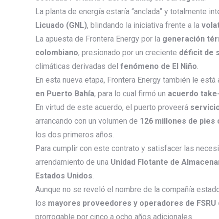
La planta de energía estaría “anclada” y totalmente in
Licuado (GNL)
, blindando la iniciativa frente a la
vola
La apuesta de Frontera Energy por la
generación té
colombiano
, presionado por un creciente
déficit de 
climáticas derivadas del
fenómeno de El Niño
.
En esta nueva etapa, Frontera Energy también le está
en Puerto Bahía
, para lo cual firmó un
acuerdo take-
En virtud de este acuerdo, el puerto proveerá
servici
arrancando con un volumen de
126 millones de pies 
los dos primeros años.
Para cumplir con este contrato y satisfacer las nece
arrendamiento de una
Unidad Flotante de Almacena
Estados Unidos
.
Aunque no se reveló el nombre de la compañía estado
los
mayores proveedores y operadores de FSRU 
prorrogable por cinco a ocho años adicionales.