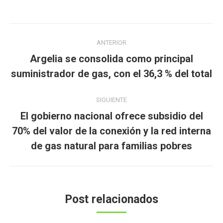
Navegación
ANTERIOR
entre
Argelia se consolida como principal
Publicación
publicaciones
suministrador de gas, con el 36,3 % del total
anterior:
SIGUIENTE
El gobierno nacional ofrece subsidio del
Publicación
70% del valor de la conexión y la red interna
siguiente:
de gas natural para familias pobres
Post relacionados