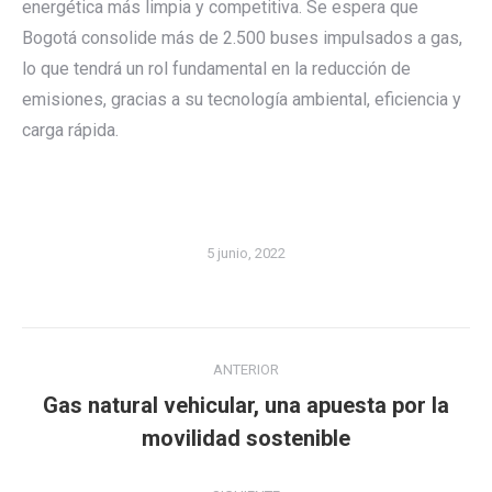
energética más limpia y competitiva. Se espera que
Bogotá consolide más de 2.500 buses impulsados a gas,
lo que tendrá un rol fundamental en la reducción de
emisiones, gracias a su tecnología ambiental, eficiencia y
carga rápida.
5 junio, 2022
Navegación
ANTERIOR
entre
Gas natural vehicular, una apuesta por la
Publicación
publicaciones
movilidad sostenible
anterior: