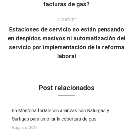
publicaciones
facturas de gas?
anterior:
SIGUIENTE
Estaciones de servicio no están pensando
en despidos masivos ni automatización del
Publicación
servicio por implementación de la reforma
siguiente:
laboral
Post relacionados
En Montería fortalecen alianzas con Naturgas y
Surtigas para ampliar la cobertura de gas
6 agosto, 2026