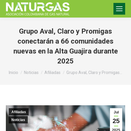
Grupo Aval, Claro y Promigas
conectarán a 66 comunidades
nuevas en la Alta Guajira durante
2025
Estás aquí:
Inicio
Noticias
Afiliadas
Grupo Aval, Claro y Promigas…
Afiliadas
Jul
25
Noticias
2025