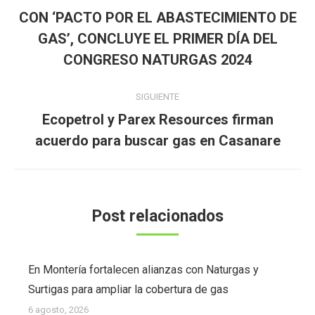
entre
CON ‘PACTO POR EL ABASTECIMIENTO DE
publicaciones
Publicación
GAS’, CONCLUYE EL PRIMER DÍA DEL
anterior:
CONGRESO NATURGAS 2024
SIGUIENTE
Ecopetrol y Parex Resources firman
Publicación
acuerdo para buscar gas en Casanare
siguiente:
Post relacionados
En Montería fortalecen alianzas con Naturgas y
Surtigas para ampliar la cobertura de gas
6 agosto, 2026