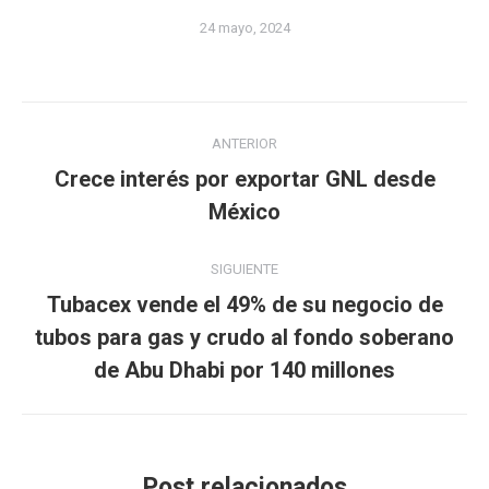
24 mayo, 2024
Navegación
ANTERIOR
entre
Crece interés por exportar GNL desde
Publicación
publicaciones
México
anterior:
SIGUIENTE
Tubacex vende el 49% de su negocio de
Publicación
tubos para gas y crudo al fondo soberano
siguiente:
de Abu Dhabi por 140 millones
Post relacionados