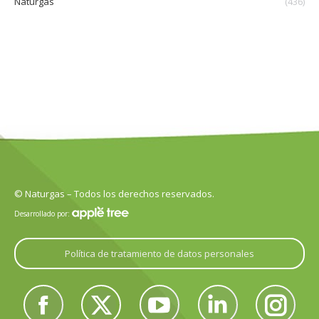
Naturgas
(436)
© Naturgas – Todos los derechos reservados.
Desarrollado por:
Política de tratamiento de datos personales
Encuéntranos en:
Facebook
Twitter
YouTube
Linkedin
Instagram