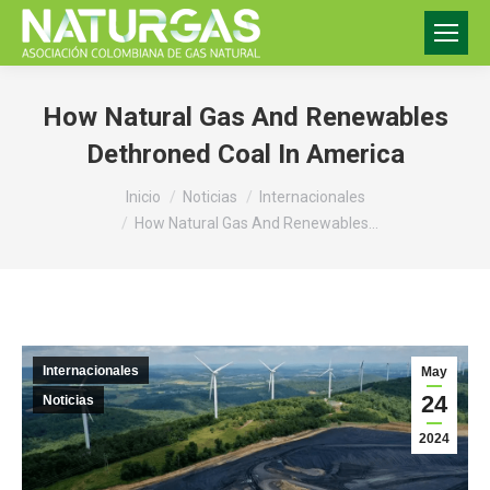
How Natural Gas And Renewables
Dethroned Coal In America
Estás aquí:
Inicio
Noticias
Internacionales
How Natural Gas And Renewables…
Internacionales
May
24
Noticias
2024