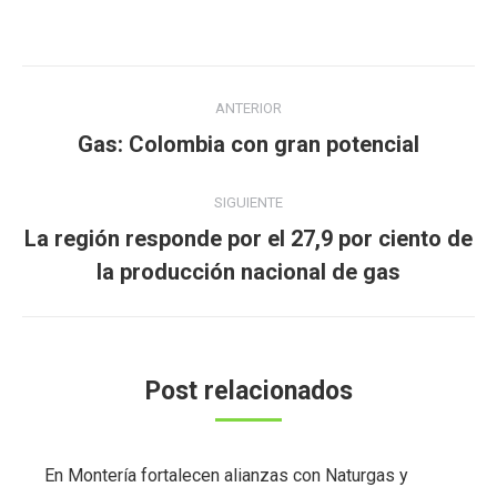
Navegación
ANTERIOR
entre
Publicación
Gas: Colombia con gran potencial
publicaciones
anterior:
SIGUIENTE
La región responde por el 27,9 por ciento de
Publicación
la producción nacional de gas
siguiente:
Post relacionados
En Montería fortalecen alianzas con Naturgas y