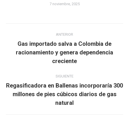
7 noviembre, 2025
Navegación
ANTERIOR
entre
Gas importado salva a Colombia de
publicaciones
Publicación
racionamiento y genera dependencia
anterior:
creciente
SIGUIENTE
Regasificadora en Ballenas incorporaría 300
Publicación
millones de pies cúbicos diarios de gas
siguiente:
natural