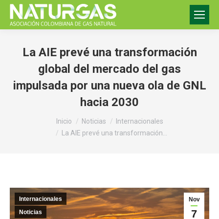
La AIE prevé una transformación
global del mercado del gas
impulsada por una nueva ola de GNL
hacia 2030
Estás aquí:
Inicio
Noticias
Internacionales
La AIE prevé una transformación…
Internacionales
Nov
7
Noticias