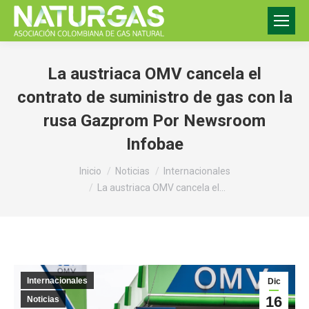
La austriaca OMV cancela el
contrato de suministro de gas con la
rusa Gazprom Por Newsroom
Infobae
Estás aquí:
Inicio
Noticias
Internacionales
La austriaca OMV cancela el…
Internacionales
Dic
16
Noticias