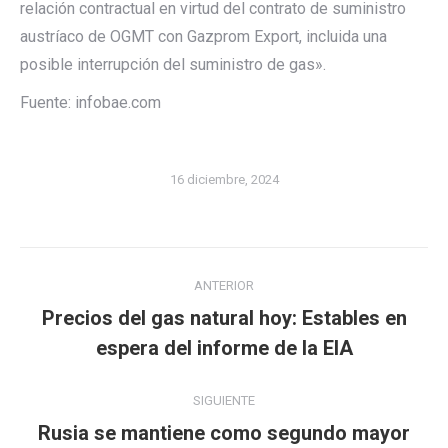
relación contractual en virtud del contrato de suministro
austríaco de OGMT con Gazprom Export, incluida una
posible interrupción del suministro de gas».
Fuente: infobae.com
16 diciembre, 2024
Navegación
ANTERIOR
entre
Precios del gas natural hoy: Estables en
Publicación
publicaciones
espera del informe de la EIA
anterior:
SIGUIENTE
Rusia se mantiene como segundo mayor