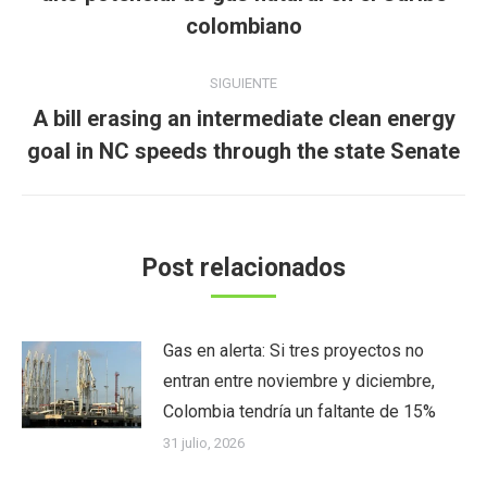
anterior:
colombiano
SIGUIENTE
A bill erasing an intermediate clean energy
Publicación
goal in NC speeds through the state Senate
siguiente:
Post relacionados
Gas en alerta: Si tres proyectos no
entran entre noviembre y diciembre,
Colombia tendría un faltante de 15%
31 julio, 2026