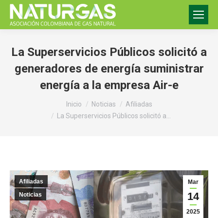
La Superservicios Públicos solicitó a
generadores de energía suministrar
energía a la empresa Air-e
Estás aquí:
Inicio
Noticias
Afiliadas
La Superservicios Públicos solicitó a…
Afiliadas
Mar
14
Noticias
2025