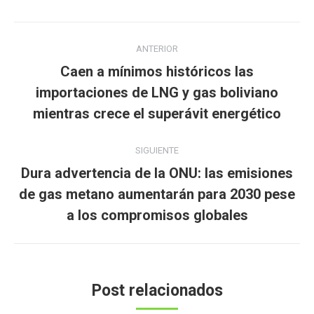
Navegación
ANTERIOR
entre
Caen a mínimos históricos las
publicaciones
Publicación
importaciones de LNG y gas boliviano
anterior:
mientras crece el superávit energético
SIGUIENTE
Dura advertencia de la ONU: las emisiones
Publicación
de gas metano aumentarán para 2030 pese
siguiente:
a los compromisos globales
Post relacionados