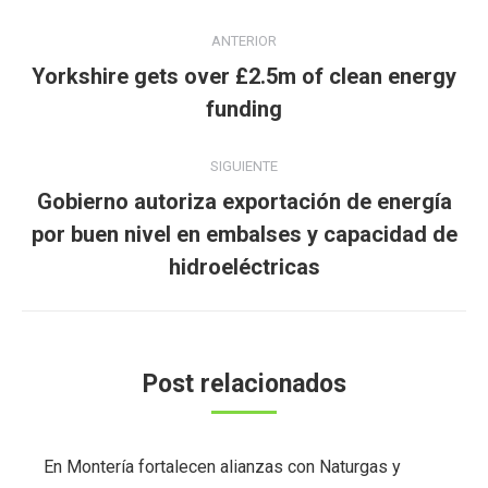
Navegación
ANTERIOR
entre
Yorkshire gets over £2.5m of clean energy
Publicación
publicaciones
funding
anterior:
SIGUIENTE
Gobierno autoriza exportación de energía
Publicación
por buen nivel en embalses y capacidad de
siguiente:
hidroeléctricas
Post relacionados
En Montería fortalecen alianzas con Naturgas y