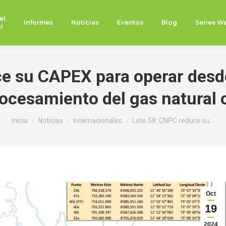
el
Informes
Noticias
Eventos
Blog
Series W
l
ce su CAPEX para operar desd
rocesamiento del gas natural 
Estás aquí:
Inicio
Noticias
Internacionales
Lote 58: CNPC reduce su…
Oct
19
2024