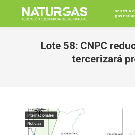
Industria d
gas natura
Lote 58: CNPC redu
tercerizará p
Internacionales
Noticias