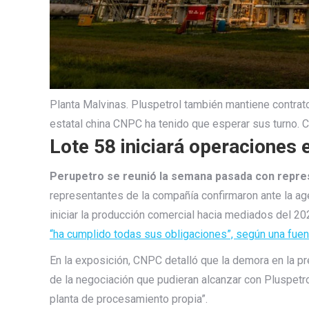
Planta Malvinas. Pluspetrol también mantiene contrato
estatal china CNPC ha tenido que esperar sus turno. C
Lote 58 iniciará operaciones 
Perupetro se reunió la semana pasada con repr
representantes de la compañía confirmaron ante la ag
iniciar la producción comercial hacia mediados del 2
“ha cumplido todas sus obligaciones”, según una fuen
En la exposición, CNPC detalló que la demora en la pr
de la negociación que pudieran alcanzar con Pluspetro
planta de procesamiento propia”.