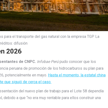
s para el transporte del gas natural con la empresa TGP. La
réditos: difusión
en 2026
esentantes de CNPC.
Infobae Perú
pudo conocer que los
encia peruana de promoción de los hidrocarburos su plan para
026, potencialmente en mayo.
Hasta el momento, la estatal china
te que siguió de cerca el caso.
esentación del nuevo plan de trabajo para el Lote 58 dependía
l, debido a que “no era muy rentable para ellos construir una