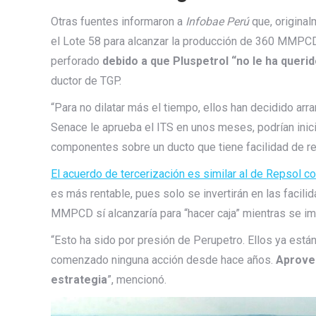
Otras fuentes informaron a
Infobae Perú
que, original
el Lote 58 para alcanzar la producción de 360 MMPC
perforado
debido a que Pluspetrol “no le ha queri
ductor de TGP.
“Para no dilatar más el tiempo, ellos han decidido arr
Senace le aprueba el ITS en unos meses, podrían inici
componentes sobre un ducto que tiene facilidad de rec
El acuerdo de tercerización es similar al de Repsol co
es más rentable, pues solo se invertirán en las facil
MMPCD sí alcanzaría para “hacer caja” mientras se im
“Esto ha sido por presión de Perupetro. Ellos ya está
comenzado ninguna acción desde hace años.
Aprovec
estrategia
”, mencionó.