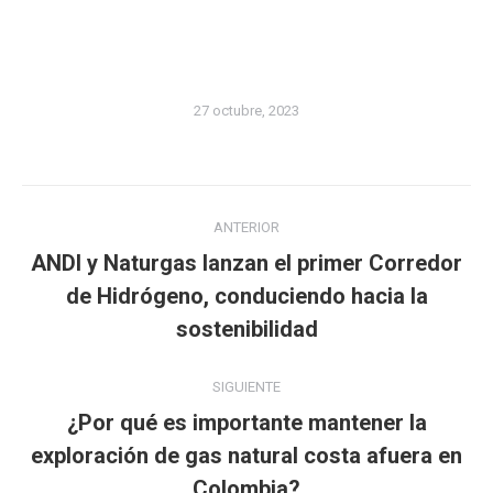
27 octubre, 2023
Navegación
ANTERIOR
entre
ANDI y Naturgas lanzan el primer Corredor
publicaciones
Publicación
de Hidrógeno, conduciendo hacia la
anterior:
sostenibilidad
SIGUIENTE
¿Por qué es importante mantener la
Publicación
exploración de gas natural costa afuera en
siguiente:
Colombia?