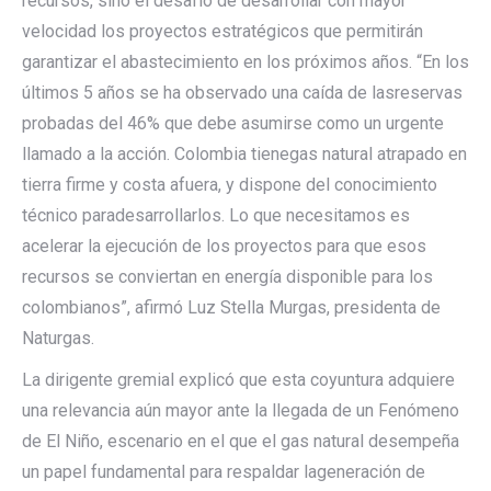
recursos,
sino
el
desafío
de
desarrollar
con
mayor
velocidad
los
proyectos
estratégicos que permitirán
garantizar el abastecimiento en los próximos años.
“En los
últimos 5 años se ha observado
una
caída
de
las
reservas
probadas
del
46%
que
debe
asumirse
como
un
urgente
llamado
a la
acción.
Colombia
tiene
gas
natural
atrapado
en
tierra
firme
y
costa
afuera,
y
dispone
del
conocimiento
técnico
para
desarrollarlos.
Lo
que
necesitamos
es
acelerar
la
ejecución
de
los
proyectos
para
que
esos
recursos se conviertan en energía disponible para los
colombianos”
, afirmó Luz Stella Murgas, presidenta de
Naturgas.
La dirigente gremial explicó que esta coyuntura adquiere
una relevancia aún mayor ante la llegada de un Fenómeno
de El Niño, escenario en el que el gas natural desempeña
un papel fundamental para respaldar
la
generación
de