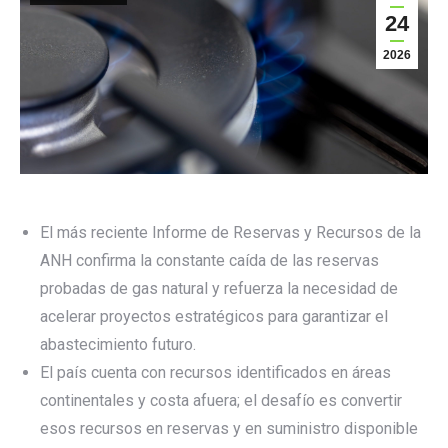
24
2026
El más reciente Informe de Reservas y Recursos de la
ANH confirma la constante caída de las reservas
probadas de gas natural y refuerza la necesidad de
acelerar proyectos estratégicos para garantizar el
abastecimiento futuro.
El país cuenta con recursos identificados en áreas
continentales y costa afuera; el desafío es convertir
esos recursos en reservas y en suministro disponible