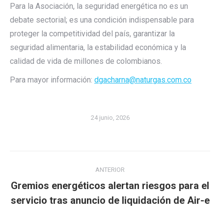
Para la
Asociación, la seguridad energética no es un
debate sectorial; es una condición indispensable para
proteger la
competitividad del
país, garantizar la
seguridad
alimentaria, la
estabilidad
económica
y la
calidad de vida de millones de colombianos.
Para
mayor
información:
dgacharna@naturgas.com.co
24 junio, 2026
Navegación
ANTERIOR
entre
Gremios energéticos alertan riesgos para el
Publicación
publicaciones
servicio tras anuncio de liquidación de Air-e
anterior: