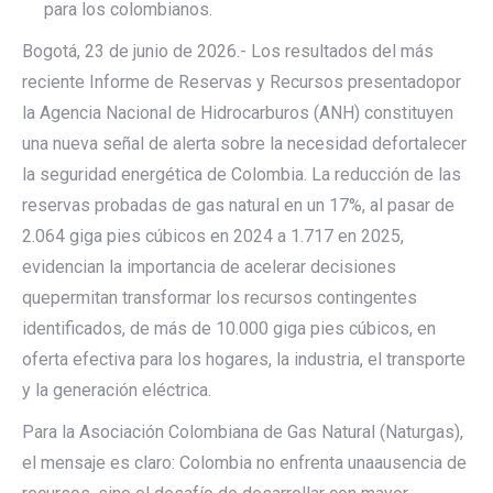
para los colombianos.
Bogotá, 23 de junio de 2026.-
Los resultados del más
reciente Informe de Reservas y Recursos presentado
por
la
Agencia
Nacional
de
Hidrocarburos
(ANH)
constituyen
una
nueva
señal
de
alerta
sobre la
necesidad
de
fortalecer
la
seguridad
energética
de
Colombia.
La
reducción
de
las
reservas
probadas de gas natural en un 17%, al pasar de
2.064 giga pies cúbicos en 2024 a 1.717 en 2025,
evidencian la importancia
de
acelerar
decisiones
que
permitan
transformar
los
recursos
contingentes
identificados,
de más de 10.000 giga pies cúbicos, en
oferta efectiva para los hogares, la industria, el transporte
y la generación eléctrica.
Para la
Asociación Colombiana de Gas Natural (Naturgas),
el mensaje es claro: Colombia no enfrenta una
ausencia
de