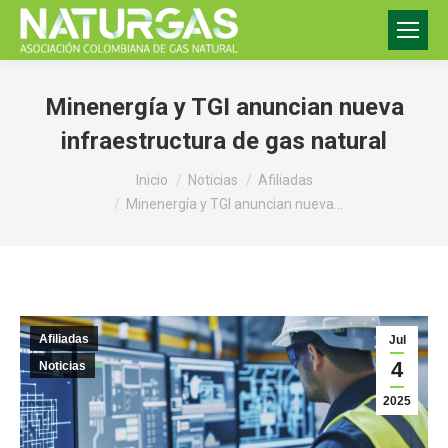
Minenergía y TGI anuncian nueva
infraestructura de gas natural
Estás aquí:
Inicio
Noticias
Afiliadas
Minenergía y TGI anuncian nueva…
Afiliadas
Jul
4
Noticias
2025