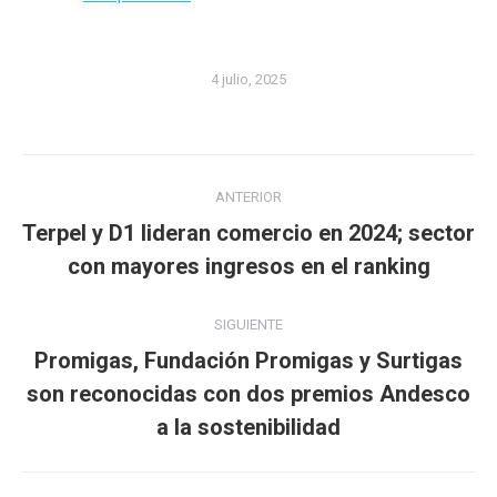
4 julio, 2025
Navegación
ANTERIOR
entre
Terpel y D1 lideran comercio en 2024; sector
Publicación
publicaciones
con mayores ingresos en el ranking
anterior:
SIGUIENTE
Promigas, Fundación Promigas y Surtigas
Publicación
son reconocidas con dos premios Andesco
siguiente:
a la sostenibilidad