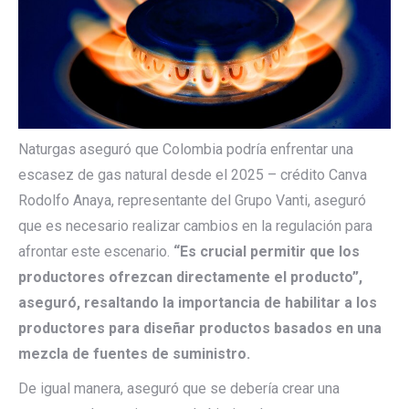
Naturgas aseguró que Colombia podría enfrentar una
escasez de gas natural desde el 2025 – crédito Canva
Rodolfo Anaya, representante del Grupo Vanti, aseguró
que es necesario realizar cambios en la regulación para
afrontar este escenario.
“Es crucial permitir que los
productores ofrezcan directamente el producto”,
aseguró, resaltando la importancia de habilitar a los
productores para diseñar productos basados en una
mezcla de fuentes de suministro.
De igual manera, aseguró que se debería crear una