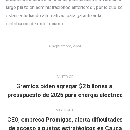
largo plazo en administraciones anteriores”, por lo que se
están estudiando alternativas para garantizar la
distribución de este recurso.
6 septiembre, 2024
Navegación
ANTERIOR
entre
Gremios piden agregar $2 billones al
Publicación
publicaciones
presupuesto de 2025 para energía eléctrica
anterior:
SIGUIENTE
CEO, empresa Promigas, alerta dificultades
Publicación
de acceso a puntos estratégicos en Cauca