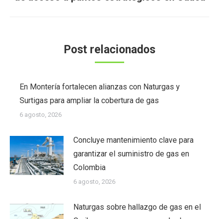
siguiente:
Post relacionados
En Montería fortalecen alianzas con Naturgas y
Surtigas para ampliar la cobertura de gas
6 agosto, 2026
Concluye mantenimiento clave para
garantizar el suministro de gas en
Colombia
6 agosto, 2026
Naturgas sobre hallazgo de gas en el