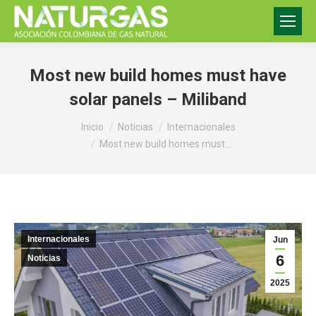
Most new build homes must have
solar panels – Miliband
Estás aquí:
Inicio
Noticias
Internacionales
Most new build homes must…
Internacionales
Jun
6
Noticias
2025