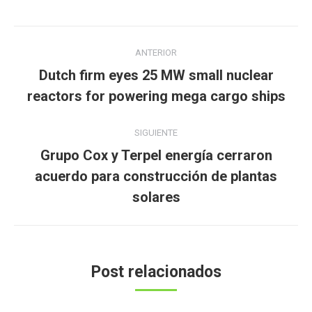
Navegación
ANTERIOR
entre
Dutch firm eyes 25 MW small nuclear
Publicación
publicaciones
reactors for powering mega cargo ships
anterior:
SIGUIENTE
Grupo Cox y Terpel energía cerraron
Publicación
acuerdo para construcción de plantas
siguiente:
solares
Post relacionados