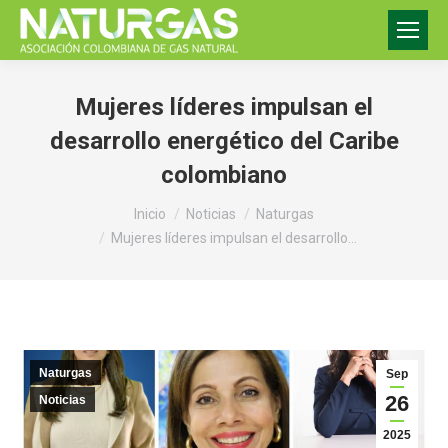
Mujeres líderes impulsan el
desarrollo energético del Caribe
colombiano
Estás aquí:
Inicio
Noticias
Naturgas
Mujeres líderes impulsan el desarrollo…
Naturgas
Sep
26
Noticias
2025