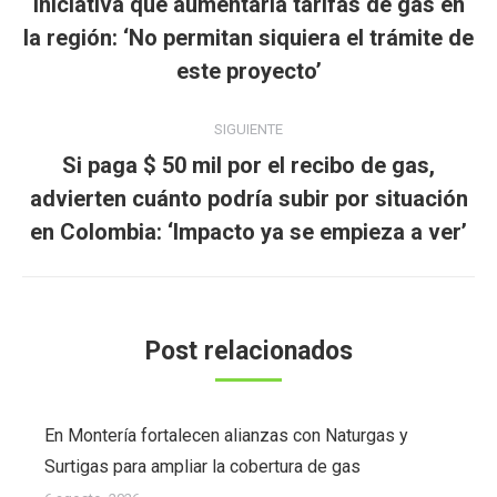
iniciativa que aumentaría tarifas de gas en
Publicación
la región: ‘No permitan siquiera el trámite de
anterior:
este proyecto’
SIGUIENTE
Si paga $ 50 mil por el recibo de gas,
Publicación
advierten cuánto podría subir por situación
siguiente:
en Colombia: ‘Impacto ya se empieza a ver’
Post relacionados
En Montería fortalecen alianzas con Naturgas y
Surtigas para ampliar la cobertura de gas