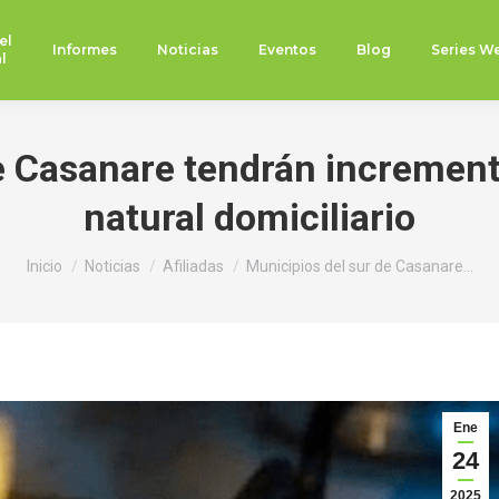
el
Informes
Noticias
Eventos
Blog
Series W
l
e Casanare tendrán incremento
natural domiciliario
Estás aquí:
Inicio
Noticias
Afiliadas
Municipios del sur de Casanare…
Ene
24
2025