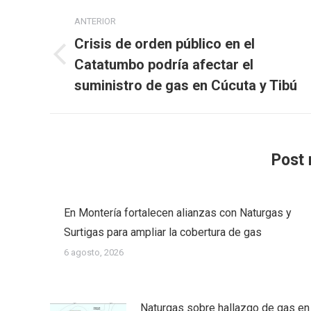
Navegación
ANTERIOR
entre
Crisis de orden público en el
publicaciones
Publicación
Catatumbo podría afectar el
anterior:
suministro de gas en Cúcuta y Tibú
Post 
En Montería fortalecen alianzas con Naturgas y
Surtigas para ampliar la cobertura de gas
6 agosto, 2026
Naturgas sobre hallazgo de gas en