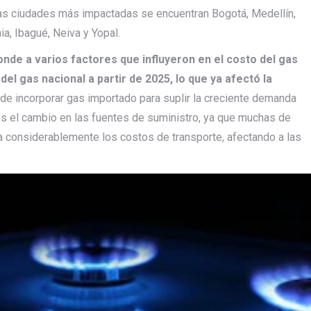
las ciudades más impactadas se encuentran Bogotá, Medellín,
a, Ibagué, Neiva y Yopal.
nde a varios factores que influyeron en el costo del gas
del gas nacional a partir de 2025, lo que ya afectó la
e incorporar gas importado para suplir la creciente demanda
s el cambio en las fuentes de suministro, ya que muchas de
ta considerablemente los costos de transporte, afectando a las