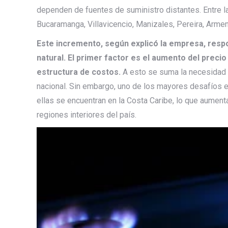
dependen de fuentes de suministro distantes. Entre 
Bucaramanga, Villavicencio, Manizales, Pereira, Armeni
Este incremento, según explicó la empresa, respo
natural. El primer factor es el aumento del precio 
estructura de costos.
A esto se suma la necesidad d
nacional. Sin embargo, uno de los mayores desafíos e
ellas se encuentran en la Costa Caribe, lo que aumen
regiones interiores del país.