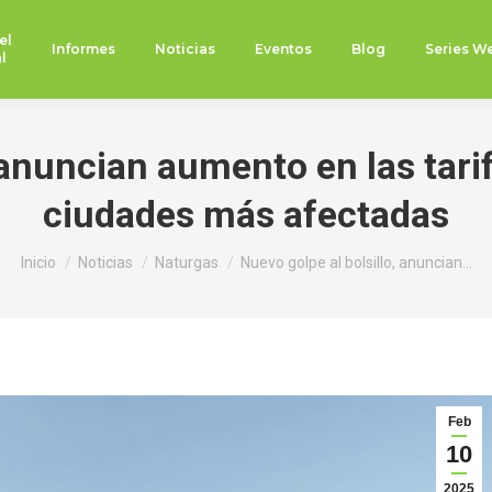
el
Informes
Noticias
Eventos
Blog
Series W
l
 anuncian aumento en las tarif
ciudades más afectadas
Estás aquí:
Inicio
Noticias
Naturgas
Nuevo golpe al bolsillo, anuncian…
Feb
10
2025