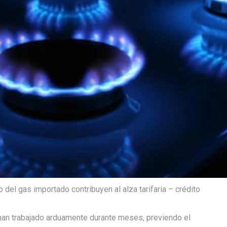
 del gas importado contribuyen al alza tarifaria – crédito
 han trabajado arduamente durante meses, previendo el