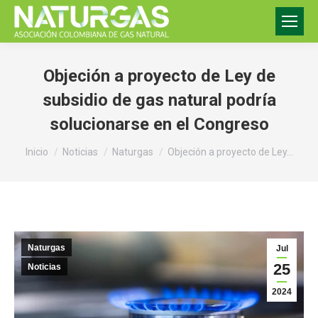
Objeción a proyecto de Ley de
subsidio de gas natural podría
solucionarse en el Congreso
Estás aquí:
Inicio
Noticias
Naturgas
Objeción a proyecto de Ley…
Naturgas
Jul
25
Noticias
2024