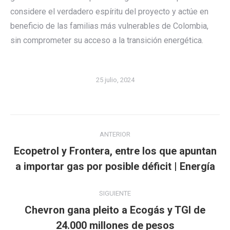
considere el verdadero espíritu del proyecto y actúe en
beneficio de las familias más vulnerables de Colombia,
sin comprometer su acceso a la transición energética.
25 julio, 2024
Navegación
ANTERIOR
entre
Ecopetrol y Frontera, entre los que apuntan
Publicación
publicaciones
a importar gas por posible déficit | Energía
anterior:
SIGUIENTE
Chevron gana pleito a Ecogás y TGI de
Publicación
24.000 millones de pesos